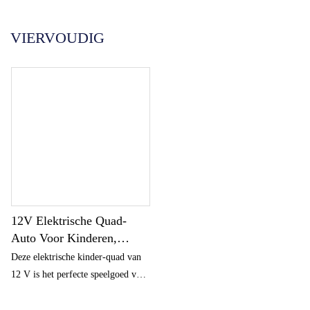
Português
한국어
VIERVOUDIG
日语
italiano
français
Español
Deutsch
العربية
繁體中文
12V Elektrische Quad-
Auto Voor Kinderen,
Quad-Autospeelgoed Met 4
Deze elektrische kinder-quad van
Wielen En Muziek,
12 V is het perfecte speelgoed voor
Maximale Snelheid Van 3
jonge avonturiers! Hij is
Mph, Profielbanden, LED-
ontworpen in een gestroomlijnde