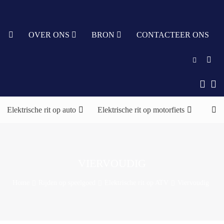
IT
OVER ONS
BRON
CONTACTEER ONS
English
中文
Elektrische rit op auto
Elektrische rit op motorfiets
Elekt
Türkçe
Nederlands
עִבְרִית
VIERVOUDIG
bahasa
Home
Rijden op speelgoed
Elektrische rit op ATV
Viervoudig
Indonesia
русский