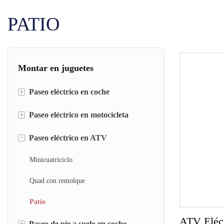
PATIO
Montar en juguetes
+
Paseo eléctrico en coche
+
Auto de choque
Paseo eléctrico en motocicleta
Cavador
-
Moto policial
Paseo eléctrico en ATV
Kart
linda motocicleta
Minicuatriciclo
Coche de carreras
Motocicleta Espacial
Quad con remolque
Coche clásico
motocicleta retra
Patio
ATV Eléct
Bloques de construcción
+
Paseo de pie a suelo en coche