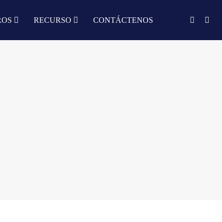
ROS
RECURSO
CONTÁCTENOS
English
中文
Türkçe
Nederlands
עִבְרִית
bahasa
Indonesia
русский
Português
한국어
日语