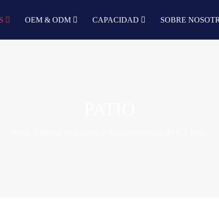
S
OEM & ODM
CAPACIDAD
SOBRE NOSOT
PATIO
Home
Montar en juguetes
Paseo eléctrico en ATV
Patio