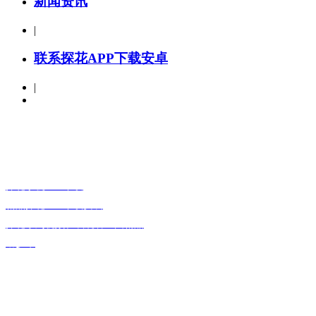
新闻资讯
|
联系探花APP下载安卓
|
产品分类
探花手机APP下载
精品探花APP下载安装
探花系列视频在线观看全国精品
助步车
Copyright 
关于探花APP下载安卓